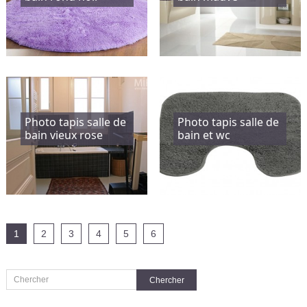
Photo tapis salle de
Photo tapis salle de
bain vieux rose
bain et wc
1
2
3
4
5
6