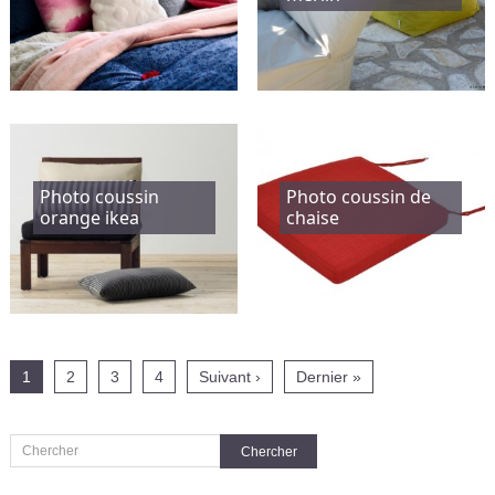
Photo coussin
Photo coussin de
orange ikea
chaise
1
2
3
4
Suivant ›
Dernier »