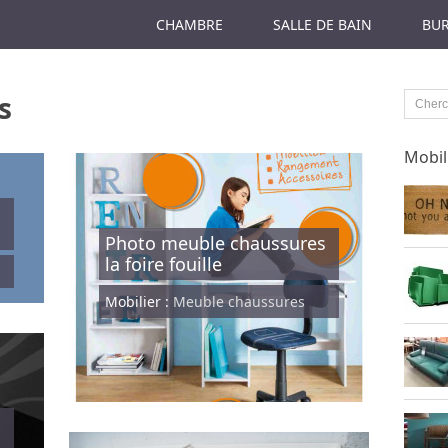
CHAMBRE
SALLE DE BAIN
BU
s
Mobil
s
Photo meuble chaussures
la foire fouille
Mobilier :
Meuble chaussures