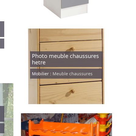
s
Photo meuble chaussures
hetre
Mobilier :
Meuble chaussures
s