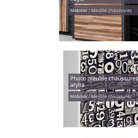
Mobilier :
Meuble chaussures
Photo meuble chaussure
atylia
Mobilier :
Meuble chaussures