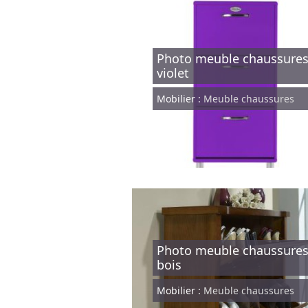
Photo meuble chaussure
violet
Mobilier :
Meuble chaussures
Photo meuble chaussure
bois
Mobilier :
Meuble chaussures