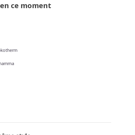
e en ce moment
 okotherm
o mamma