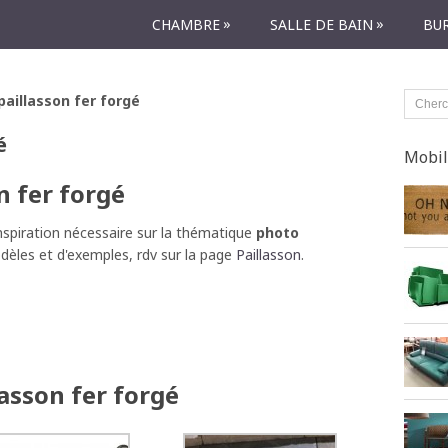
»
»
CHAMBRE
SALLE DE BAIN
BU
paillasson fer forgé
é
Mobil
n fer forgé
'inspiration nécessaire sur la thématique
photo
dèles et d'exemples, rdv sur la page
Paillasson
.
asson fer forgé