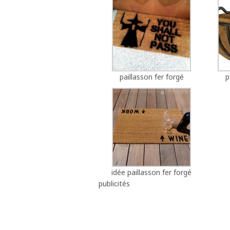
paillasson fer forgé
p
idée paillasson fer forgé
publicités