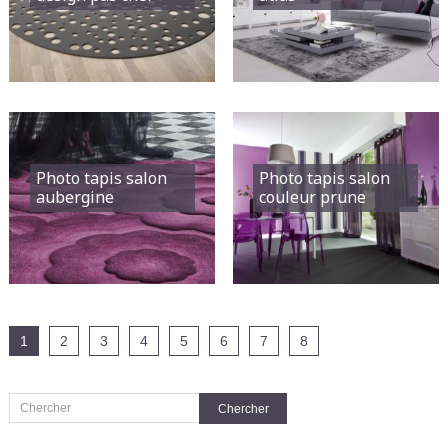
Photo tapis salon
Photo tapis salon
aubergine
couleur prune
1
2
3
4
5
6
7
8