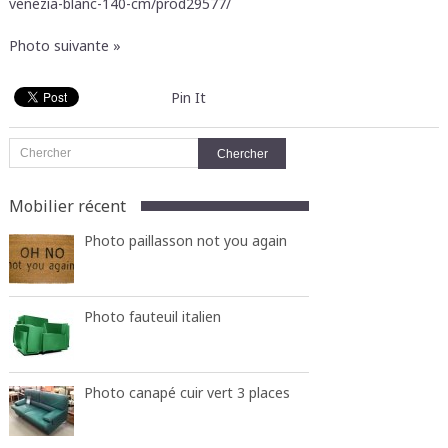
venezia-blanc-140-cm/prod29577/
Photo suivante »
Pin It
Mobilier récent
Photo paillasson not you again
Photo fauteuil italien
Photo canapé cuir vert 3 places